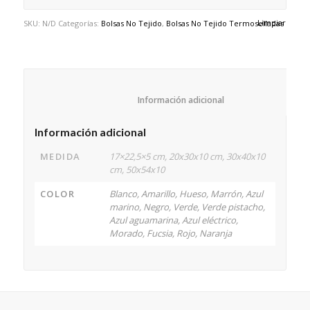
Limpiar
SKU:
N/D
Categorías:
Bolsas No Tejido
,
Bolsas No Tejido Termoselladas
						Información adicional					
Información adicional
MEDIDA
17×22,5×5 cm, 20x30x10 cm, 30x40x10
cm, 50x54x10
COLOR
Blanco, Amarillo, Hueso, Marrón, Azul
marino, Negro, Verde, Verde pistacho,
Azul aguamarina, Azul eléctrico,
Morado, Fucsia, Rojo, Naranja