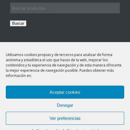
Buscar
Utilizamos cookies propias y de terceros para analizar de forma
anónima y estadística el uso que haces de la web, mejorar los
contenidos y tu experiencia de navegación y de esta manera ofrecerte
TEXTOS LEGALES
la mejor experiencia de navegación posible. Puedes obtener más
información en:
Aviso legal
Política de cookies
Este sitio web utiliza cookies para mejorar su
Aceptar cookies
experiencia. Asumimos que estás de acuerdo, pero
Política de privacidad
puedes optar por no hacerlo si lo deseas.
Denegar
Más información
OK
Ver preferencias