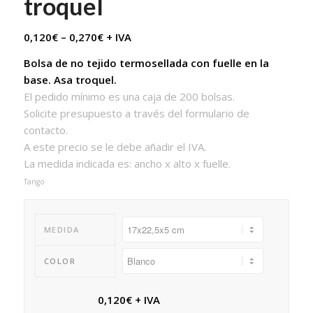
troquel
0,120
€
–
0,270
€
+ IVA
Bolsa de no tejido termosellada con fuelle en la
base. Asa troquel.
El pedido mínimo es una caja de 200 bolsas.
Solicite presupuesto a través del formulario de
contacto.
A este precio se le debe añadir el IVA.
La medida indicada es: ancho x alto x fuelle.
Tango
MEDIDA
COLOR
0,120
€
+ IVA