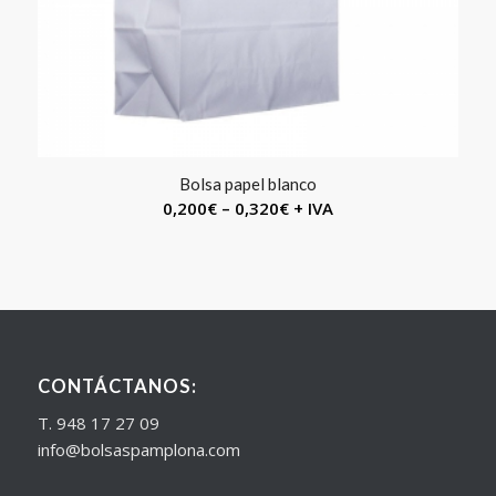
Bolsa papel blanco
0,200
€
–
0,320
€
+ IVA
CONTÁCTANOS:
T. 948 17 27 09
info@bolsaspamplona.com