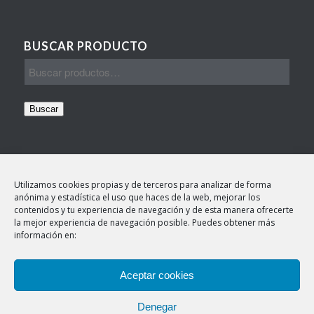
BUSCAR PRODUCTO
Buscar
Utilizamos cookies propias y de terceros para analizar de forma
anónima y estadística el uso que haces de la web, mejorar los
contenidos y tu experiencia de navegación y de esta manera ofrecerte
TEXTOS LEGALES
la mejor experiencia de navegación posible. Puedes obtener más
información en:
Aviso legal
Política de cookies
Este sitio web utiliza cookies para mejorar su
Aceptar cookies
experiencia. Asumimos que estás de acuerdo, pero
Política de privacidad
puedes optar por no hacerlo si lo deseas.
Denegar
Más información