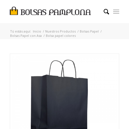
Tú estás aquí:
Inicio
/
Nuestros Productos
/
Bolsas Papel
/
Bolsas Papel con Asa
/
Bolsa papel colores