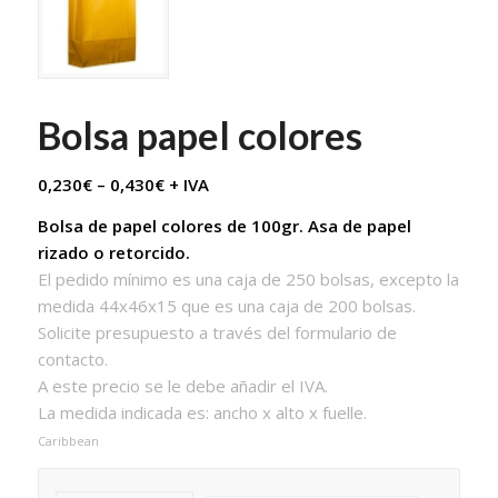
Bolsa papel colores
0,230
€
–
0,430
€
+ IVA
Bolsa de papel colores de 100gr. Asa de papel
rizado o retorcido.
El pedido mínimo es una caja de 250 bolsas, excepto la
medida 44x46x15 que es una caja de 200 bolsas.
Solicite presupuesto a través del formulario de
contacto.
A este precio se le debe añadir el IVA.
La medida indicada es: ancho x alto x fuelle.
Caribbean