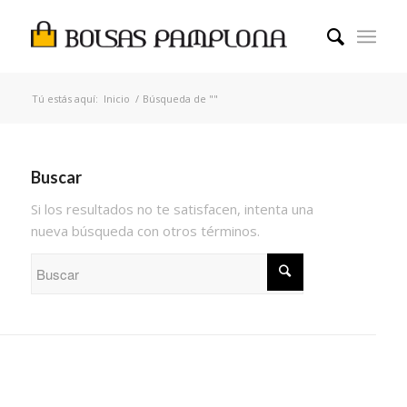
Tú estás aquí:
Inicio
/
Búsqueda de ""
Buscar
Si los resultados no te satisfacen, intenta una
nueva búsqueda con otros términos.