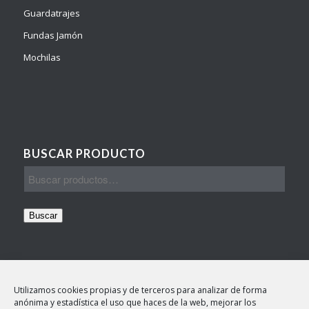
Guardatrajes
Fundas Jamón
Mochilas
BUSCAR PRODUCTO
Buscar
Utilizamos cookies propias y de terceros para analizar de forma
anónima y estadística el uso que haces de la web, mejorar los