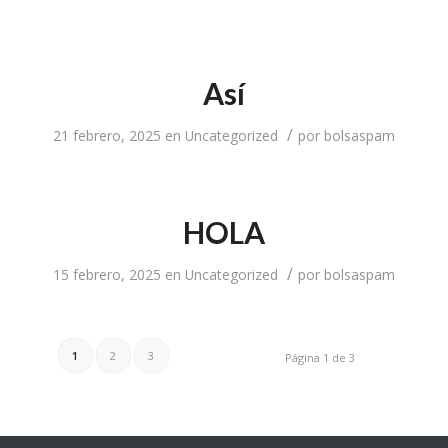
Así
/
21 febrero, 2025
en
Uncategorized
por
bolsaspam
HOLA
/
15 febrero, 2025
en
Uncategorized
por
bolsaspam
1
2
3
Página 1 de 3