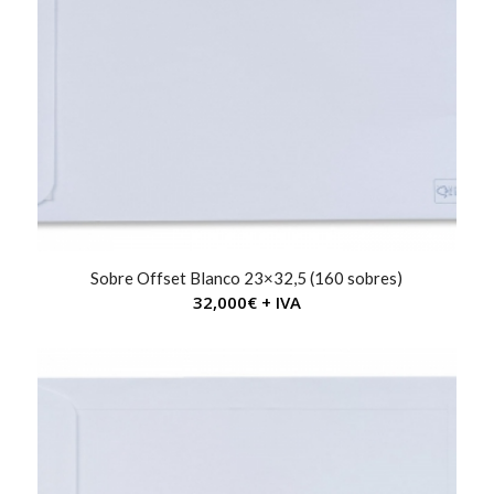
desc
ende
nte
Sobre Offset Blanco 23×32,5 (160 sobres)
32,000
€
+ IVA