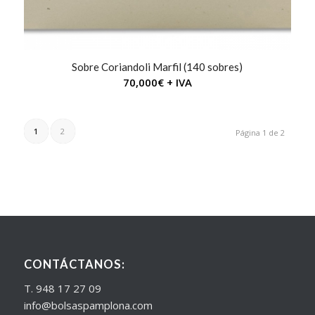
Sobre Coriandoli Marfil (140 sobres)
70,000
€
+ IVA
1
2
Página 1 de 2
CONTÁCTANOS:
T. 948 17 27 09
info@bolsaspamplona.com