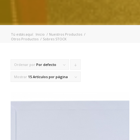
Tú estás aquí:
Inicio
/
Nuestros Productos
/
Otros Productos
/
Sobres STOCK
Ordenar por
Por defecto
P
ulsa
Mostrar
15 Artículos por página
para
orde
nar
de
form
a