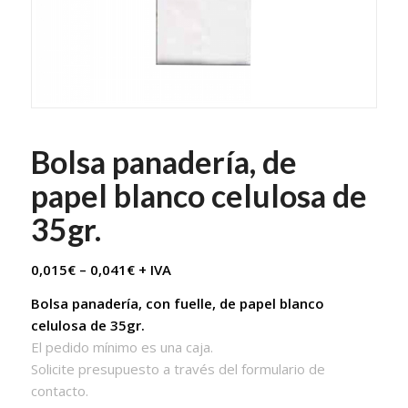
Bolsa panadería, de
papel blanco celulosa de
35gr.
0,015
€
–
0,041
€
+ IVA
Bolsa panadería, con fuelle, de papel blanco
celulosa de 35gr.
El pedido mínimo es una caja.
Solicite presupuesto a través del formulario de
contacto.