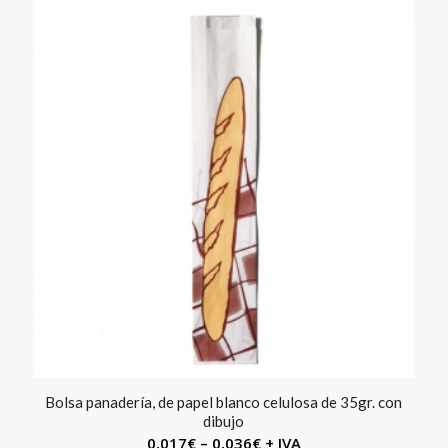
Bolsa panadería, de papel blanco celulosa de 35gr. con
dibujo
0,017
€
–
0,036
€
+ IVA